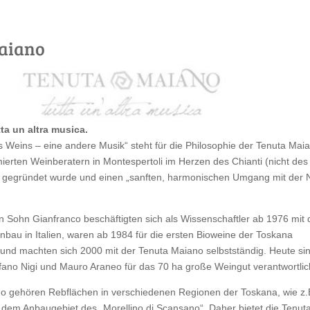
aiano
tta un altra musica.
 Weins – eine andere Musik“ steht für die Philosophie der Tenuta Mai
ierten Weinberatern in Montespertoli im Herzen des Chianti (nicht des
!) gegründet wurde und einen „sanften, harmonischen Umgang mit der 
ein Sohn Gianfranco beschäftigten sich als Wissenschaftler ab 1976 mit
bau in Italien, waren ab 1984 für die ersten Bioweine der Toskana
 und machten sich 2000 mit der Tenuta Maiano selbstständig. Heute sin
fano Nigi und Mauro Araneo für das 70 ha große Weingut verantwortlic
o gehören Rebflächen in verschiedenen Regionen der Toskana, wie z.
dem Anbaugebiet des „Morellino di Scansano“. Daher bietet die Tenut