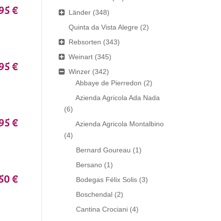
95 €
Länder
(348)
Quinta da Vista Alegre
(2)
Rebsorten
(343)
Weinart
(345)
95 €
Winzer
(342)
Abbaye de Pierredon
(2)
Azienda Agricola Ada Nada
(6)
95 €
Azienda Agricola Montalbino
(4)
Bernard Goureau
(1)
Bersano
(1)
50 €
Bodegas Félix Solis
(3)
Boschendal
(2)
Cantina Crociani
(4)