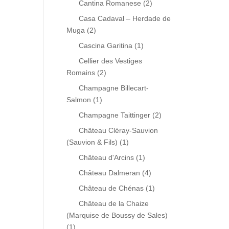
Cantina Romanese
(2)
Casa Cadaval – Herdade de
Muga
(2)
Cascina Garitina
(1)
Cellier des Vestiges
Romains
(2)
Champagne Billecart-
Salmon
(1)
Champagne Taittinger
(2)
Château Cléray-Sauvion
(Sauvion & Fils)
(1)
Château d'Arcins
(1)
Château Dalmeran
(4)
Château de Chénas
(1)
Château de la Chaize
(Marquise de Boussy de Sales)
(1)