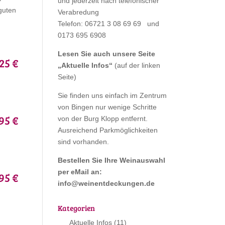
und jederzeit nach telefonischer
guten
Verabredung
Telefon: 06721 3 08 69 69 und
0173 695 6908
Lesen Sie auch unsere Seite
,25 €
„
Aktuelle Infos
“
(auf der linken
Seite)
Sie finden uns einfach im Zentrum
von Bingen nur wenige Schritte
,95 €
von der Burg Klopp entfernt.
Ausreichend Parkmöglichkeiten
sind vorhanden.
Bestellen Sie Ihre Weinauswahl
per eMail an:
95 €
info@weinentdeckungen.de
Kategorien
Aktuelle Infos
(11)