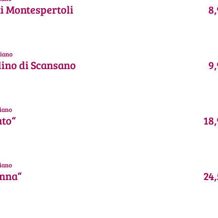
i Montespertoli
8,
iano
lino di Scansano
9,
iano
ato“
18,
iano
nna“
24,