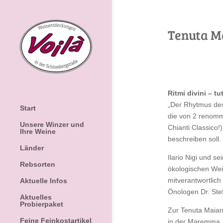
Tenuta M
Ritmi divini – tu
„Der Rhytmus des
Start
die von 2 renomm
Unsere Winzer und
Chianti Classico
Ihre Weine
beschreiben soll.
Länder
Ilario Nigi und s
Rebsorten
ökologischen Wein
mitverantwortlich
Aktuelle Infos
Önologen Dr. Ste
Aktuelles
Probierpaket
Zur Tenuta Maian
Feine Feinkostartikel
in der Maremma, 