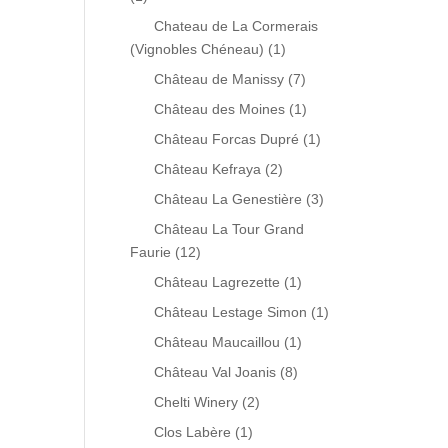
Chateau de La Cormerais
(Vignobles Chéneau)
(1)
Château de Manissy
(7)
Château des Moines
(1)
Château Forcas Dupré
(1)
Château Kefraya
(2)
Château La Genestière
(3)
Château La Tour Grand
Faurie
(12)
Château Lagrezette
(1)
Château Lestage Simon
(1)
Château Maucaillou
(1)
Château Val Joanis
(8)
Chelti Winery
(2)
Clos Labère
(1)