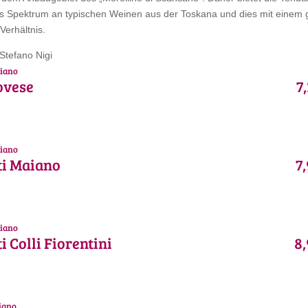
es Spektrum an typischen Weinen aus der Toskana und dies mit einem 
Verhältnis.
Stefano Nigi
iano
ovese
7
iano
ti Maiano
7
iano
i Colli Fiorentini
8,
iano