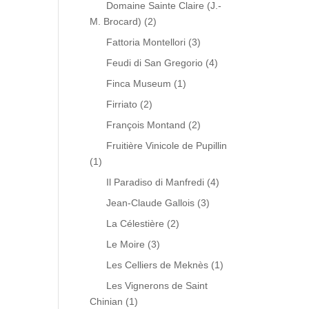
Domaine Sainte Claire (J.-
M. Brocard)
(2)
Fattoria Montellori
(3)
Feudi di San Gregorio
(4)
Finca Museum
(1)
Firriato
(2)
François Montand
(2)
Fruitière Vinicole de Pupillin
(1)
Il Paradiso di Manfredi
(4)
Jean-Claude Gallois
(3)
La Célestière
(2)
Le Moire
(3)
Les Celliers de Meknès
(1)
Les Vignerons de Saint
Chinian
(1)