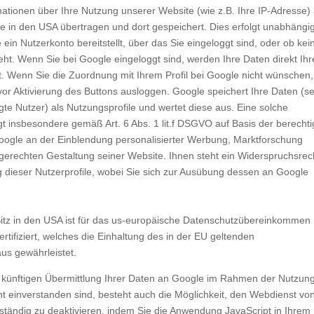
mationen über Ihre Nutzung unserer Website (wie z.B. Ihre IP-Adresse)
e in den USA übertragen und dort gespeichert. Dies erfolgt unabhängi
ein Nutzerkonto bereitstellt, über das Sie eingeloggt sind, oder ob kei
eht. Wenn Sie bei Google eingeloggt sind, werden Ihre Daten direkt Ih
. Wenn Sie die Zuordnung mit Ihrem Profil bei Google nicht wünschen,
or Aktivierung des Buttons ausloggen. Google speichert Ihre Daten (se
ggte Nutzer) als Nutzungsprofile und wertet diese aus. Eine solche
t insbesondere gemäß Art. 6 Abs. 1 lit.f DSGVO auf Basis der berechti
oogle an der Einblendung personalisierter Werbung, Marktforschung
gerechten Gestaltung seiner Website. Ihnen steht ein Widerspruchsrec
g dieser Nutzerprofile, wobei Sie sich zur Ausübung dessen an Google
itz in den USA ist für das us-europäische Datenschutzübereinkommen
ertifiziert, welches die Einhaltung des in der EU geltenden
us gewährleistet.
 künftigen Übermittlung Ihrer Daten an Google im Rahmen der Nutzun
t einverstanden sind, besteht auch die Möglichkeit, den Webdienst vo
ständig zu deaktivieren, indem Sie die Anwendung JavaScript in Ihrem