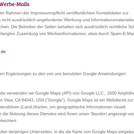
Werbe-Mails
im Rahmen der Impressumspflicht veröffentlichten Kontaktdaten zur
nicht ausdrücklich angeforderter Werbung und Informationsmaterialie
chen. Die Betreiber der Seiten behalten sich ausdrücklich rechtliche Sch
erlangten Zusendung von Werbeinformationen, etwa durch Spam-E-Mai
.de
hen Ergänzungen zu den von uns benutzten Google-Anwendungen:
ite verwenden wir Google Maps (API) von Google LLC., 1600 Amphith
n View, CA 94043, USA (“Google”). Google Maps ist ein Webdienst zur
nteraktiven (Land-)Karten, um geographische Informationen visuell
r die Nutzung dieses Dienstes wird Ihnen unser Standort angezeigt un
leichtert.
rufen derjenigen Unterseiten, in die die Karte von Google Maps eingeb