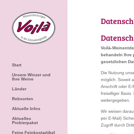
Datensch
Datensch
Voilà-Weinentde
behandeln Ihre 
gesetzlichen Da
Start
Die Nutzung unse
Unsere Winzer und
Ihre Weine
möglich. Soweit 
Anschrift oder E-
Länder
freiwilliger Basi
Rebsorten
weitergegeben.
Aktuelle Infos
Wir weisen darauf
per E-Mail) Siche
Aktuelles
Probierpaket
Zugriff durch Dritt
Feine Feinkostartikel