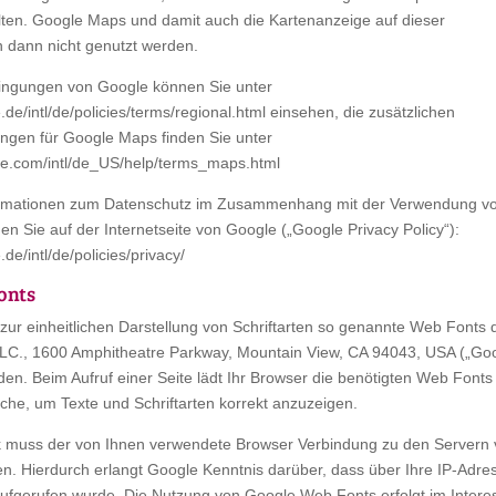
ten. Google Maps und damit auch die Kartenanzeige auf dieser
n dann nicht genutzt werden.
ingungen von Google können Sie unter
.de/intl/de/policies/terms/regional.html einsehen, die zusätzlichen
gen für Google Maps finden Sie unter
le.com/intl/de_US/help/terms_maps.html
formationen zum Datenschutz im Zusammenhang mit der Verwendung v
n Sie auf der Internetseite von Google („Google Privacy Policy“):
de/intl/de/policies/privacy/
onts
 zur einheitlichen Darstellung von Schriftarten so genannte Web Fonts 
LC., 1600 Amphitheatre Parkway, Mountain View, CA 94043, USA („Goo
rden. Beim Aufruf einer Seite lädt Ihr Browser die benötigten Web Fonts 
che, um Texte und Schriftarten korrekt anzuzeigen.
 muss der von Ihnen verwendete Browser Verbindung zu den Servern 
. Hierdurch erlangt Google Kenntnis darüber, dass über Ihre IP-Adre
ufgerufen wurde. Die Nutzung von Google Web Fonts erfolgt im Intere