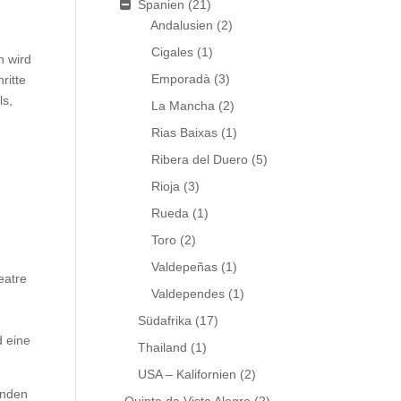
Spanien
(21)
Andalusien
(2)
Cigales
(1)
n wird
Emporadà
(3)
ritte
ls,
La Mancha
(2)
Rias Baixas
(1)
Ribera del Duero
(5)
Rioja
(3)
Rueda
(1)
Toro
(2)
Valdepeñas
(1)
eatre
Valdependes
(1)
Südafrika
(17)
d eine
Thailand
(1)
USA – Kalifornien
(2)
unden