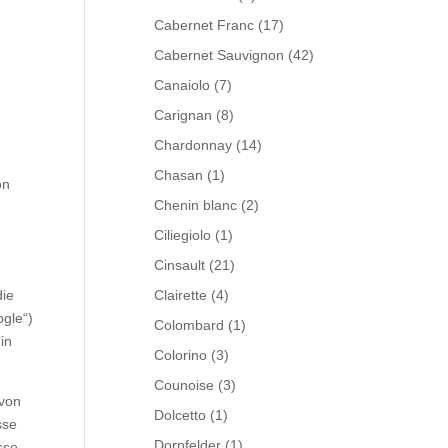
Cabernet Franc
(17)
Cabernet Sauvignon
(42)
Canaiolo
(7)
Carignan
(8)
Chardonnay
(14)
Chasan
(1)
on
Chenin blanc
(2)
Ciliegiolo
(1)
Cinsault
(21)
die
Clairette
(4)
gle“)
Colombard
(1)
in
Colorino
(3)
Counoise
(3)
von
Dolcetto
(1)
sse
Dornfelder
(1)
sse