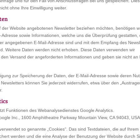
nfrage und für den Fall von Anschlussfragen bei uns gespeichert. Die
icht ohne Ihre Einwilligung weiter.
ten
 der Website angebotenen Newsletter beziehen möchten, benötigen wi
l-Adresse sowie Informationen, welche uns die Überprüfung gestatten,
der angegebenen E-Mail-Adresse sind und mit dem Empfang des Newsl
nd. Weitere Daten werden nicht erhoben. Diese Daten verwenden wir
r den Versand der angeforderten Informationen und geben sie nicht an D
illigung zur Speicherung der Daten, der E-Mail-Adresse sowie deren Nu
Newsletters können Sie jederzeit widerrufen, etwa über den „Austrage
r.
ics
tzt Funktionen des Webanalysedienstes Google Analytics.
 Google Inc., 1600 Amphitheatre Parkway Mountain View, CA 94043, USA
verwendet so genannte „Cookies“. Das sind Textdateien, die auf Ihrem
hert werden und die eine Analyse der Benutzung der Website durch S