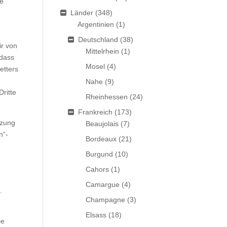
se
Länder
(348)
Argentinien
(1)
Deutschland
(38)
r von
Mittelrhein
(1)
 dass
Mosel
(4)
etters
Nahe
(9)
ritte
Rheinhessen
(24)
Frankreich
(173)
tzung
Beaujolais
(7)
n“-
Bordeaux
(21)
Burgund
(10)
Cahors
(1)
Camargue
(4)
.
Champagne
(3)
Elsass
(18)
ie