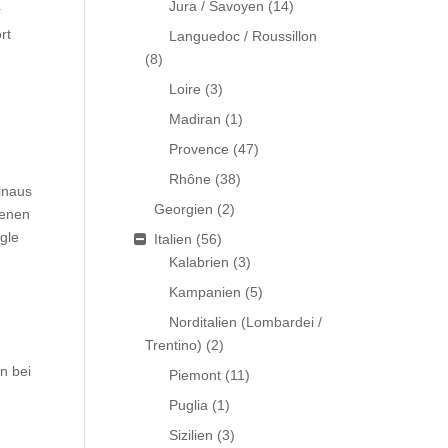
Jura / Savoyen
(14)
r
rt
Languedoc / Roussillon
(8)
Loire
(3)
Madiran
(1)
Provence
(47)
Rhône
(38)
inaus
Georgien
(2)
genen
gle
Italien
(56)
Kalabrien
(3)
Kampanien
(5)
Norditalien (Lombardei /
Trentino)
(2)
n bei
Piemont
(11)
Puglia
(1)
Sizilien
(3)