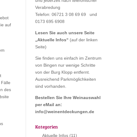
und jederzeit nach telefonischer
Verabredung
Telefon: 06721 3 08 69 69 und
gebot
0173 695 6908
ie auf
Lesen Sie auch unsere Seite
„
Aktuelle Infos
“
(auf der linken
Seite)
rem
Sie finden uns einfach im Zentrum
von Bingen nur wenige Schritte
von der Burg Klopp entfernt.
t
Ausreichend Parkmöglichkeiten
 Fälle
sind vorhanden.
en des
bsite
Bestellen Sie Ihre Weinauswahl
per eMail an:
info@weinentdeckungen.de
us
Kategorien
Aktuelle Infos
(11)