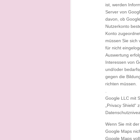
ist, werden Infor
Server von Googl
davon, ob Google 
Nutzerkonto best
Konto zugeordnet
müssen Sie sich v
für nicht eingelo
Auswertung erfolg
Interessen von G
und/oder bedarfs
gegen die Bildun
richten müssen.
.
Google LLC mit S
„Privacy Shield“ z
Datenschutznivea
Wenn Sie mit der
Google Maps nich
Google Maps voll