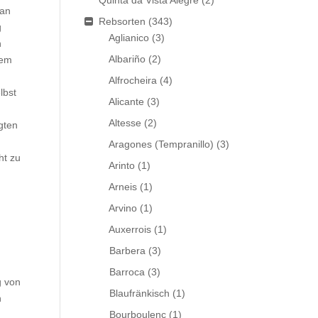
Quinta da Vista Alegre
(2)
 an
Rebsorten
(343)
g
Aglianico
(3)
n
Albariño
(2)
rem
Alfrocheira
(4)
lbst
Alicante
(3)
Altesse
(2)
gten
Aragones (Tempranillo)
(3)
ht zu
Arinto
(1)
Arneis
(1)
Arvino
(1)
Auxerrois
(1)
Barbera
(3)
Barroca
(3)
g von
Blaufränkisch
(1)
n
Bourboulenc
(1)