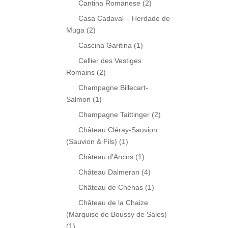
Cantina Romanese
(2)
Casa Cadaval – Herdade de
Muga
(2)
Cascina Garitina
(1)
Cellier des Vestiges
Romains
(2)
Champagne Billecart-
Salmon
(1)
Champagne Taittinger
(2)
Château Cléray-Sauvion
(Sauvion & Fils)
(1)
Château d'Arcins
(1)
Château Dalmeran
(4)
Château de Chénas
(1)
Château de la Chaize
(Marquise de Boussy de Sales)
(1)