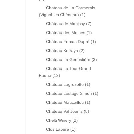
Chateau de La Cormerais
(Vignobles Chéneau)
(1)
Château de Manissy
(7)
Château des Moines
(1)
Château Forcas Dupré
(1)
Château Kefraya
(2)
Château La Genestière
(3)
Château La Tour Grand
Faurie
(12)
Château Lagrezette
(1)
Château Lestage Simon
(1)
Château Maucaillou
(1)
Château Val Joanis
(8)
Chelti Winery
(2)
Clos Labère
(1)