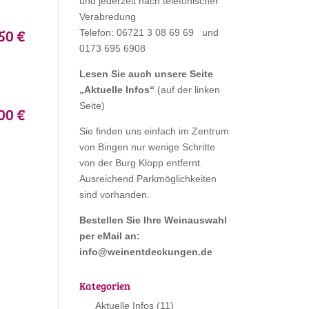
und jederzeit nach telefonischer
Verabredung
50 €
Telefon: 06721 3 08 69 69 und
0173 695 6908
Lesen Sie auch unsere Seite
„
Aktuelle Infos
“
(auf der linken
Seite)
00 €
Sie finden uns einfach im Zentrum
von Bingen nur wenige Schritte
von der Burg Klopp entfernt.
Ausreichend Parkmöglichkeiten
sind vorhanden.
Bestellen Sie Ihre Weinauswahl
per eMail an:
info@weinentdeckungen.de
Kategorien
Aktuelle Infos
(11)