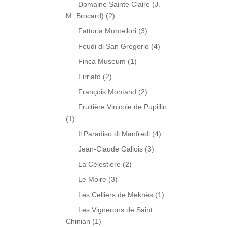
Domaine Sainte Claire (J.-
M. Brocard)
(2)
Fattoria Montellori
(3)
Feudi di San Gregorio
(4)
Finca Museum
(1)
Firriato
(2)
François Montand
(2)
Fruitière Vinicole de Pupillin
(1)
Il Paradiso di Manfredi
(4)
Jean-Claude Gallois
(3)
La Célestière
(2)
Le Moire
(3)
Les Celliers de Meknès
(1)
Les Vignerons de Saint
Chinian
(1)