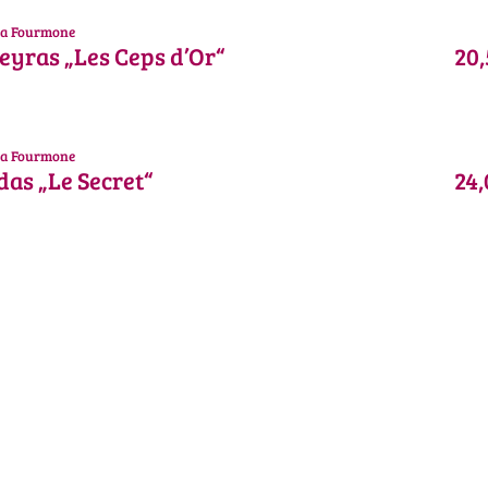
a Fourmone
yras „Les Ceps d’Or“
20,
a Fourmone
as „Le Secret“
24,