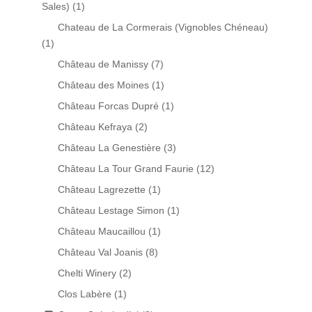
Sales)
(1)
Chateau de La Cormerais (Vignobles Chéneau)
(1)
Château de Manissy
(7)
Château des Moines
(1)
Château Forcas Dupré
(1)
Château Kefraya
(2)
Château La Genestière
(3)
Château La Tour Grand Faurie
(12)
Château Lagrezette
(1)
Château Lestage Simon
(1)
Château Maucaillou
(1)
Château Val Joanis
(8)
Chelti Winery
(2)
Clos Labère
(1)