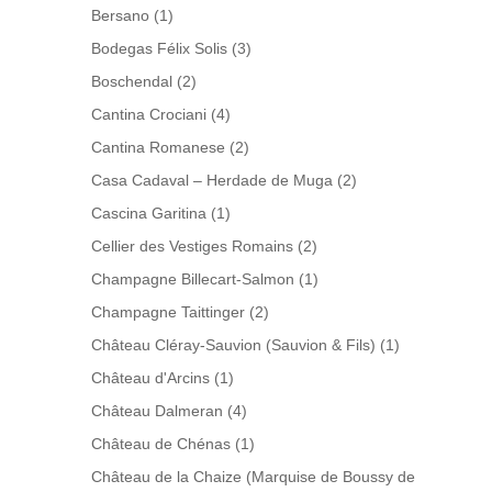
Bersano
(1)
Bodegas Félix Solis
(3)
Boschendal
(2)
Cantina Crociani
(4)
Cantina Romanese
(2)
Casa Cadaval – Herdade de Muga
(2)
Cascina Garitina
(1)
Cellier des Vestiges Romains
(2)
Champagne Billecart-Salmon
(1)
Champagne Taittinger
(2)
Château Cléray-Sauvion (Sauvion & Fils)
(1)
Château d'Arcins
(1)
Château Dalmeran
(4)
Château de Chénas
(1)
Château de la Chaize (Marquise de Boussy de