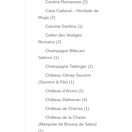
Cantina Romanese
(2)
Casa Cadaval – Herdade de
Muga
(2)
Cascina Garitina
(1)
Cellier des Vestiges
Romains
(2)
Champagne Billecart-
Salmon
(1)
Champagne Taittinger
(2)
Château Cléray-Sauvion
(Sauvion & Fils)
(1)
Château d'Arcins
(1)
Château Dalmeran
(4)
Château de Chénas
(1)
Château de la Chaize
(Marquise de Boussy de Sales)
(1)