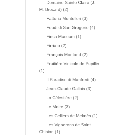
Domaine Sainte Claire (J.-
M. Brocard)
(2)
Fattoria Montellori
(3)
Feudi di San Gregorio
(4)
Finca Museum
(1)
Firriato
(2)
François Montand
(2)
Fruitière Vinicole de Pupillin
(1)
Il Paradiso di Manfredi
(4)
Jean-Claude Gallois
(3)
La Célestière
(2)
Le Moire
(3)
Les Celliers de Meknès
(1)
Les Vignerons de Saint
Chinian
(1)