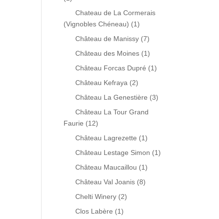
Chateau de La Cormerais
(Vignobles Chéneau)
(1)
Château de Manissy
(7)
Château des Moines
(1)
Château Forcas Dupré
(1)
Château Kefraya
(2)
Château La Genestière
(3)
Château La Tour Grand
Faurie
(12)
Château Lagrezette
(1)
Château Lestage Simon
(1)
Château Maucaillou
(1)
Château Val Joanis
(8)
Chelti Winery
(2)
Clos Labère
(1)