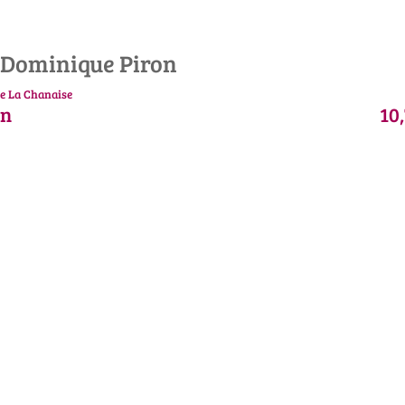
Dominique Piron
e La Chanaise
on
10,