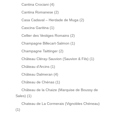
Cantina Crociani
(4)
Cantina Romanese
(2)
Casa Cadaval – Herdade de Muga
(2)
Cascina Garitina
(1)
Cellier des Vestiges Romains
(2)
Champagne Billecart-Salmon
(1)
Champagne Taittinger
(2)
Château Cléray-Sauvion (Sauvion & Fils)
(1)
Château d'Arcins
(1)
Château Dalmeran
(4)
Château de Chénas
(1)
Château de la Chaize (Marquise de Boussy de
Sales)
(1)
Chateau de La Cormerais (Vignobles Chéneau)
(1)