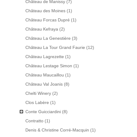
Château de Manissy
(7)
Château des Moines
(1)
Château Forcas Dupré
(1)
Château Kefraya
(2)
Château La Genestière
(3)
Château La Tour Grand Faurie
(12)
Château Lagrezette
(1)
Château Lestage Simon
(1)
Château Maucaillou
(1)
Château Val Joanis
(8)
Chelti Winery
(2)
Clos Labère
(1)
Conte Guicciardini
(8)
Contratto
(1)
Denis & Christine Corré-Macquin
(1)