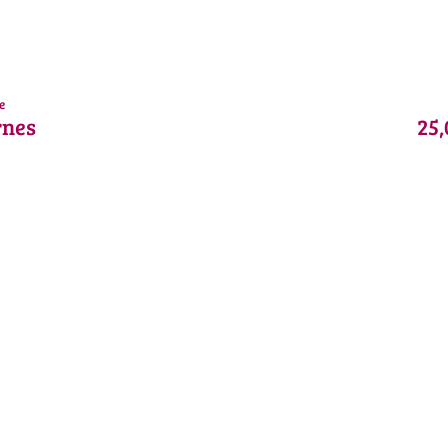
e
rnes
25,