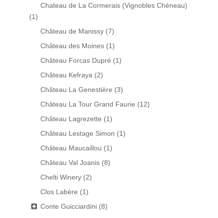
Chateau de La Cormerais (Vignobles Chéneau)
(1)
Château de Manissy
(7)
Château des Moines
(1)
Château Forcas Dupré
(1)
Château Kefraya
(2)
Château La Genestière
(3)
Château La Tour Grand Faurie
(12)
Château Lagrezette
(1)
Château Lestage Simon
(1)
Château Maucaillou
(1)
Château Val Joanis
(8)
Chelti Winery
(2)
Clos Labère
(1)
Conte Guicciardini
(8)