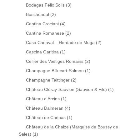
Bodegas Félix Solis
(3)
Boschendal
(2)
Cantina Crociani
(4)
Cantina Romanese
(2)
Casa Cadaval – Herdade de Muga
(2)
Cascina Garitina
(1)
Cellier des Vestiges Romains
(2)
Champagne Billecart-Salmon
(1)
Champagne Taittinger
(2)
Château Cléray-Sauvion (Sauvion & Fils)
(1)
Château d'Arcins
(1)
Château Dalmeran
(4)
Château de Chénas
(1)
Château de la Chaize (Marquise de Boussy de
Sales)
(1)