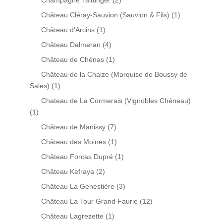
Champagne Taittinger
(2)
Château Cléray-Sauvion (Sauvion & Fils)
(1)
Château d'Arcins
(1)
Château Dalmeran
(4)
Château de Chénas
(1)
Château de la Chaize (Marquise de Boussy de
Sales)
(1)
Chateau de La Cormerais (Vignobles Chéneau)
(1)
Château de Manissy
(7)
Château des Moines
(1)
Château Forcas Dupré
(1)
Château Kefraya
(2)
Château La Genestière
(3)
Château La Tour Grand Faurie
(12)
Château Lagrezette
(1)