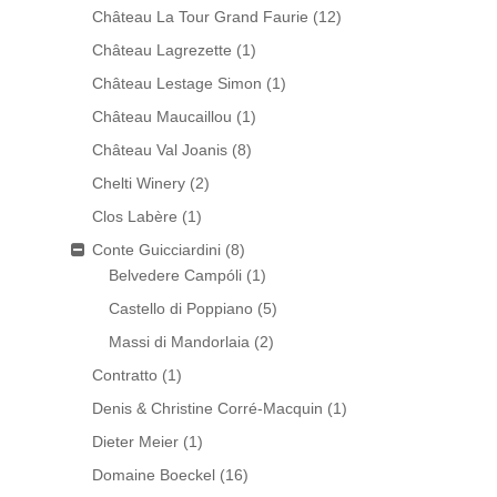
Château La Tour Grand Faurie
(12)
Château Lagrezette
(1)
Château Lestage Simon
(1)
Château Maucaillou
(1)
Château Val Joanis
(8)
Chelti Winery
(2)
Clos Labère
(1)
Conte Guicciardini
(8)
Belvedere Campóli
(1)
Castello di Poppiano
(5)
Massi di Mandorlaia
(2)
Contratto
(1)
Denis & Christine Corré-Macquin
(1)
Dieter Meier
(1)
Domaine Boeckel
(16)