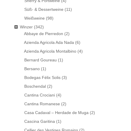
Sherry & Portweine
(4)
Süß- & Dessertweine
(11)
Weißweine
(98)
Winzer
(342)
Abbaye de Pierredon
(2)
Azienda Agricola Ada Nada
(6)
Azienda Agricola Montalbino
(4)
Bernard Goureau
(1)
Bersano
(1)
Bodegas Félix Solis
(3)
Boschendal
(2)
Cantina Crociani
(4)
Cantina Romanese
(2)
Casa Cadaval – Herdade de Muga
(2)
Cascina Garitina
(1)
Cellier des Vestiges Romains
(2)