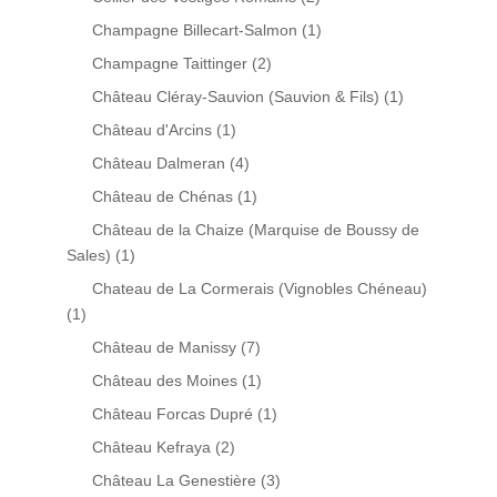
Champagne Billecart-Salmon
(1)
Champagne Taittinger
(2)
Château Cléray-Sauvion (Sauvion & Fils)
(1)
Château d'Arcins
(1)
Château Dalmeran
(4)
Château de Chénas
(1)
Château de la Chaize (Marquise de Boussy de
Sales)
(1)
Chateau de La Cormerais (Vignobles Chéneau)
(1)
Château de Manissy
(7)
Château des Moines
(1)
Château Forcas Dupré
(1)
Château Kefraya
(2)
Château La Genestière
(3)