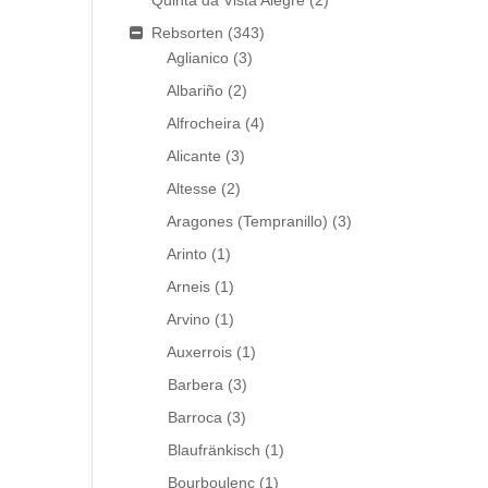
Quinta da Vista Alegre
(2)
Rebsorten
(343)
Aglianico
(3)
Albariño
(2)
Alfrocheira
(4)
Alicante
(3)
Altesse
(2)
Aragones (Tempranillo)
(3)
Arinto
(1)
Arneis
(1)
Arvino
(1)
Auxerrois
(1)
Barbera
(3)
Barroca
(3)
Blaufränkisch
(1)
Bourboulenc
(1)