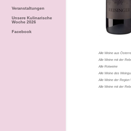
Veranstaltungen
Unsere Kulinarische
Woche 2026
Facebook
Alle Weine aus
Österre
Alle Weine mit der Re
Alle
Rotweine
Alle Weine des Weing
Alle Weine der Region
Alle Weine mit der Re