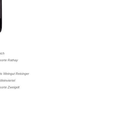
ich
bsorte
Rathay
uts
Weingut Reisinger
Weinviertel
bsorte
Zweigelt