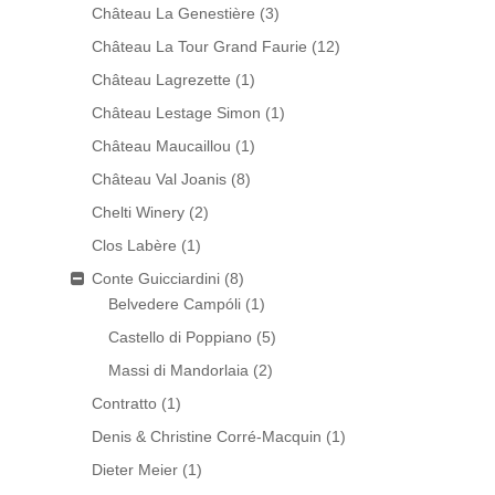
Château La Genestière
(3)
Château La Tour Grand Faurie
(12)
Château Lagrezette
(1)
Château Lestage Simon
(1)
Château Maucaillou
(1)
Château Val Joanis
(8)
Chelti Winery
(2)
Clos Labère
(1)
Conte Guicciardini
(8)
Belvedere Campóli
(1)
Castello di Poppiano
(5)
Massi di Mandorlaia
(2)
Contratto
(1)
Denis & Christine Corré-Macquin
(1)
Dieter Meier
(1)