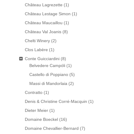
Château Lagrezette
(1)
Château Lestage Simon
(1)
Château Maucaillou
(1)
Château Val Joanis
(8)
Chelti Winery
(2)
Clos Labère
(1)
Conte Guicciardini
(8)
Belvedere Campóli
(1)
Castello di Poppiano
(5)
Massi di Mandorlaia
(2)
Contratto
(1)
Denis & Christine Corré-Macquin
(1)
Dieter Meier
(1)
Domaine Boeckel
(16)
Domaine Chevallier-Bernard
(7)