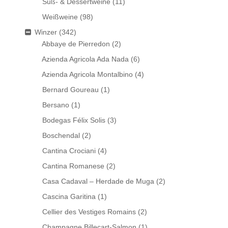
Süß- & Dessertweine
(11)
Weißweine
(98)
Winzer
(342)
Abbaye de Pierredon
(2)
Azienda Agricola Ada Nada
(6)
Azienda Agricola Montalbino
(4)
Bernard Goureau
(1)
Bersano
(1)
Bodegas Félix Solis
(3)
Boschendal
(2)
Cantina Crociani
(4)
Cantina Romanese
(2)
Casa Cadaval – Herdade de Muga
(2)
Cascina Garitina
(1)
Cellier des Vestiges Romains
(2)
Champagne Billecart-Salmon
(1)