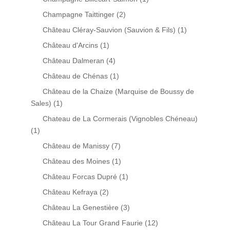
Champagne Taittinger
(2)
Château Cléray-Sauvion (Sauvion & Fils)
(1)
Château d'Arcins
(1)
Château Dalmeran
(4)
Château de Chénas
(1)
Château de la Chaize (Marquise de Boussy de
Sales)
(1)
Chateau de La Cormerais (Vignobles Chéneau)
(1)
Château de Manissy
(7)
Château des Moines
(1)
Château Forcas Dupré
(1)
Château Kefraya
(2)
Château La Genestière
(3)
Château La Tour Grand Faurie
(12)