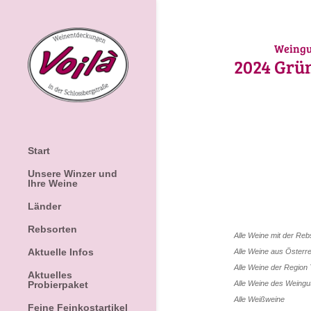
Weingu
2024
Grün
Start
Unsere Winzer und
Ihre Weine
Länder
Rebsorten
Alle Weine mit der Re
Aktuelle Infos
Alle Weine aus
Österre
Alle Weine der Region
Aktuelles
Alle Weine des Weing
Probierpaket
Alle
Weißweine
Feine Feinkostartikel