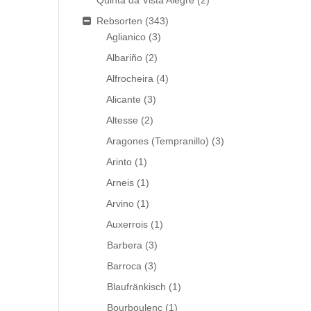
Quinta da Vista Alegre
(2)
Rebsorten
(343)
Aglianico
(3)
Albariño
(2)
Alfrocheira
(4)
Alicante
(3)
Altesse
(2)
Aragones (Tempranillo)
(3)
Arinto
(1)
Arneis
(1)
Arvino
(1)
Auxerrois
(1)
Barbera
(3)
Barroca
(3)
Blaufränkisch
(1)
Bourboulenc
(1)