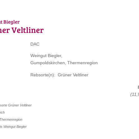
t Biegler
er Veltliner
DAC
Weingut Biegler,
Gumpoldskirchen, Thermenregion
Rebsorte(n): Grüner Veltliner
(11,
bsorte
Grüner Veltliner
ich
Thermenregion
uts
Weingut Biegler