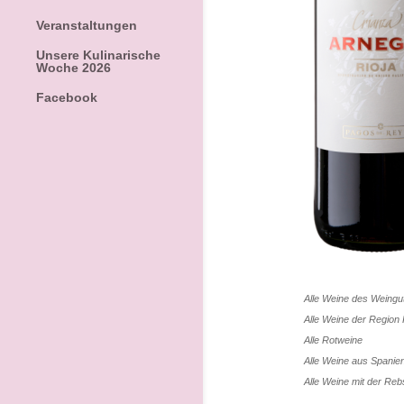
Veranstaltungen
Unsere Kulinarische
Woche 2026
Facebook
Alle Weine des Weing
Alle Weine der Region
Alle
Rotweine
Alle Weine aus
Spanie
Alle Weine mit der Re