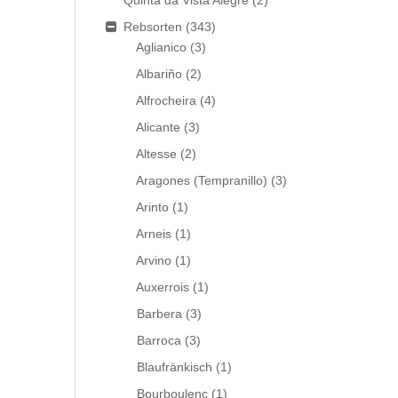
Quinta da Vista Alegre
(2)
Rebsorten
(343)
Aglianico
(3)
Albariño
(2)
Alfrocheira
(4)
Alicante
(3)
Altesse
(2)
Aragones (Tempranillo)
(3)
Arinto
(1)
Arneis
(1)
Arvino
(1)
Auxerrois
(1)
Barbera
(3)
Barroca
(3)
Blaufränkisch
(1)
Bourboulenc
(1)