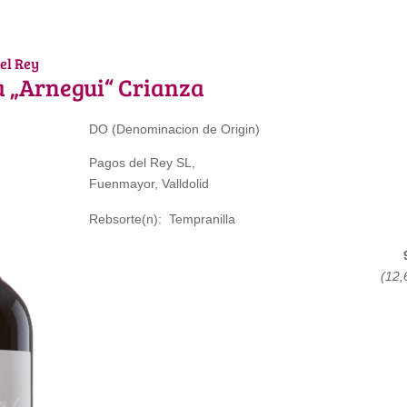
el Rey
a „Arnegui“ Crianza
DO (Denominacion de Origin)
Pagos del Rey SL,
Fuenmayor, Valldolid
Rebsorte(n): Tempranilla
(12,