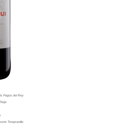
uts
Pagos del Rey
Rioja
n
bsorte
Tempranillo