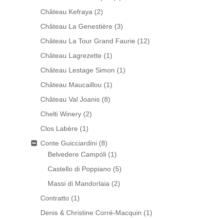
Château Kefraya
(2)
Château La Genestière
(3)
Château La Tour Grand Faurie
(12)
Château Lagrezette
(1)
Château Lestage Simon
(1)
Château Maucaillou
(1)
Château Val Joanis
(8)
Chelti Winery
(2)
Clos Labère
(1)
Conte Guicciardini
(8)
Belvedere Campóli
(1)
Castello di Poppiano
(5)
Massi di Mandorlaia
(2)
Contratto
(1)
Denis & Christine Corré-Macquin
(1)