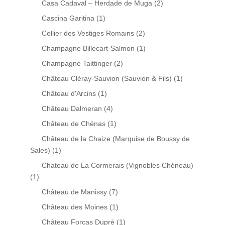
Casa Cadaval – Herdade de Muga
(2)
Cascina Garitina
(1)
Cellier des Vestiges Romains
(2)
Champagne Billecart-Salmon
(1)
Champagne Taittinger
(2)
Château Cléray-Sauvion (Sauvion & Fils)
(1)
Château d'Arcins
(1)
Château Dalmeran
(4)
Château de Chénas
(1)
Château de la Chaize (Marquise de Boussy de
Sales)
(1)
Chateau de La Cormerais (Vignobles Chéneau)
(1)
Château de Manissy
(7)
Château des Moines
(1)
Château Forcas Dupré
(1)