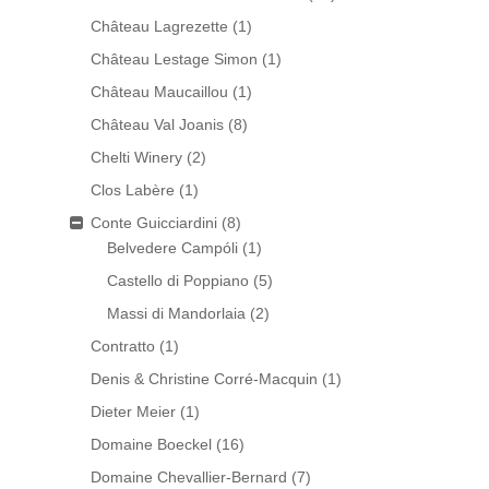
Château Lagrezette
(1)
Château Lestage Simon
(1)
Château Maucaillou
(1)
Château Val Joanis
(8)
Chelti Winery
(2)
Clos Labère
(1)
Conte Guicciardini
(8)
Belvedere Campóli
(1)
Castello di Poppiano
(5)
Massi di Mandorlaia
(2)
Contratto
(1)
Denis & Christine Corré-Macquin
(1)
Dieter Meier
(1)
Domaine Boeckel
(16)
Domaine Chevallier-Bernard
(7)