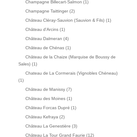
Champagne Billecart-Salmon
(1)
Champagne Taittinger
(2)
Château Cléray-Sauvion (Sauvion & Fils)
(1)
Château d'Arcins
(1)
Château Dalmeran
(4)
Château de Chénas
(1)
Château de la Chaize (Marquise de Boussy de
Sales)
(1)
Chateau de La Cormerais (Vignobles Chéneau)
(1)
Château de Manissy
(7)
Château des Moines
(1)
Château Forcas Dupré
(1)
Château Kefraya
(2)
Château La Genestière
(3)
Château La Tour Grand Faurie
(12)