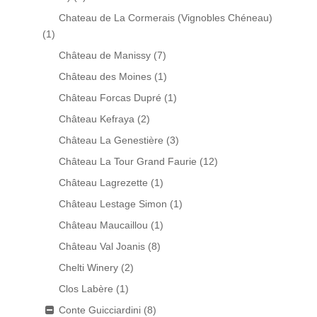
Chateau de La Cormerais (Vignobles Chéneau)
(1)
Château de Manissy
(7)
Château des Moines
(1)
Château Forcas Dupré
(1)
Château Kefraya
(2)
Château La Genestière
(3)
Château La Tour Grand Faurie
(12)
Château Lagrezette
(1)
Château Lestage Simon
(1)
Château Maucaillou
(1)
Château Val Joanis
(8)
Chelti Winery
(2)
Clos Labère
(1)
Conte Guicciardini
(8)