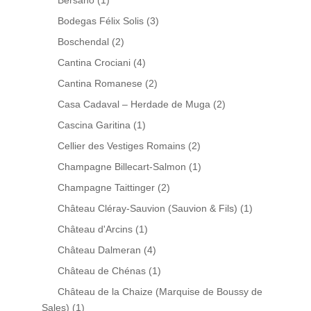
Bersano
(1)
Bodegas Félix Solis
(3)
Boschendal
(2)
Cantina Crociani
(4)
Cantina Romanese
(2)
Casa Cadaval – Herdade de Muga
(2)
Cascina Garitina
(1)
Cellier des Vestiges Romains
(2)
Champagne Billecart-Salmon
(1)
Champagne Taittinger
(2)
Château Cléray-Sauvion (Sauvion & Fils)
(1)
Château d'Arcins
(1)
Château Dalmeran
(4)
Château de Chénas
(1)
Château de la Chaize (Marquise de Boussy de
Sales)
(1)