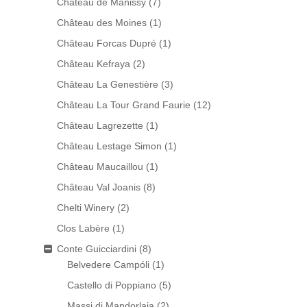
Château de Manissy
(7)
Château des Moines
(1)
Château Forcas Dupré
(1)
Château Kefraya
(2)
Château La Genestière
(3)
Château La Tour Grand Faurie
(12)
Château Lagrezette
(1)
Château Lestage Simon
(1)
Château Maucaillou
(1)
Château Val Joanis
(8)
Chelti Winery
(2)
Clos Labère
(1)
Conte Guicciardini
(8)
Belvedere Campóli
(1)
Castello di Poppiano
(5)
Massi di Mandorlaia
(2)