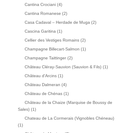
Cantina Crociani
(4)
Cantina Romanese
(2)
Casa Cadaval – Herdade de Muga
(2)
Cascina Garitina
(1)
Cellier des Vestiges Romains
(2)
Champagne Billecart-Salmon
(1)
Champagne Taittinger
(2)
Château Cléray-Sauvion (Sauvion & Fils)
(1)
Château d'Arcins
(1)
Château Dalmeran
(4)
Château de Chénas
(1)
Château de la Chaize (Marquise de Boussy de
Sales)
(1)
Chateau de La Cormerais (Vignobles Chéneau)
(1)