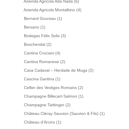
Azienda Agricola Ada Nada
(6)
Azienda Agricola Montalbino
(4)
Bernard Goureau
(1)
Bersano
(1)
Bodegas Félix Solis
(3)
Boschendal
(2)
Cantina Crociani
(4)
Cantina Romanese
(2)
Casa Cadaval – Herdade de Muga
(2)
Cascina Garitina
(1)
Cellier des Vestiges Romains
(2)
Champagne Billecart-Salmon
(1)
Champagne Taittinger
(2)
Château Cléray-Sauvion (Sauvion & Fils)
(1)
Château d'Arcins
(1)