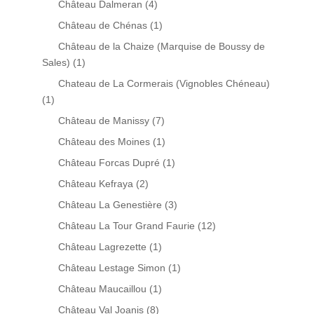
Château Dalmeran
(4)
Château de Chénas
(1)
Château de la Chaize (Marquise de Boussy de
Sales)
(1)
Chateau de La Cormerais (Vignobles Chéneau)
(1)
Château de Manissy
(7)
Château des Moines
(1)
Château Forcas Dupré
(1)
Château Kefraya
(2)
Château La Genestière
(3)
Château La Tour Grand Faurie
(12)
Château Lagrezette
(1)
Château Lestage Simon
(1)
Château Maucaillou
(1)
Château Val Joanis
(8)