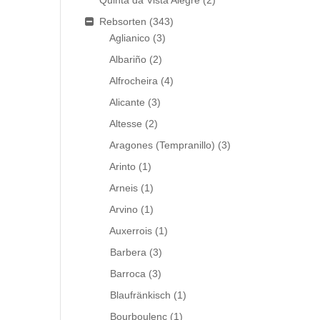
Quinta da Vista Alegre
(2)
Rebsorten
(343)
Aglianico
(3)
Albariño
(2)
Alfrocheira
(4)
Alicante
(3)
Altesse
(2)
Aragones (Tempranillo)
(3)
Arinto
(1)
Arneis
(1)
Arvino
(1)
Auxerrois
(1)
Barbera
(3)
Barroca
(3)
Blaufränkisch
(1)
Bourboulenc
(1)