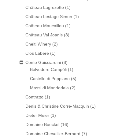
Château Lagrezette
(1)
Château Lestage Simon
(1)
Château Maucaillou
(1)
Château Val Joanis
(8)
Chelti Winery
(2)
Clos Labère
(1)
Conte Guicciardini
(8)
Belvedere Campóli
(1)
Castello di Poppiano
(5)
Massi di Mandorlaia
(2)
Contratto
(1)
Denis & Christine Corré-Macquin
(1)
Dieter Meier
(1)
Domaine Boeckel
(16)
Domaine Chevallier-Bernard
(7)