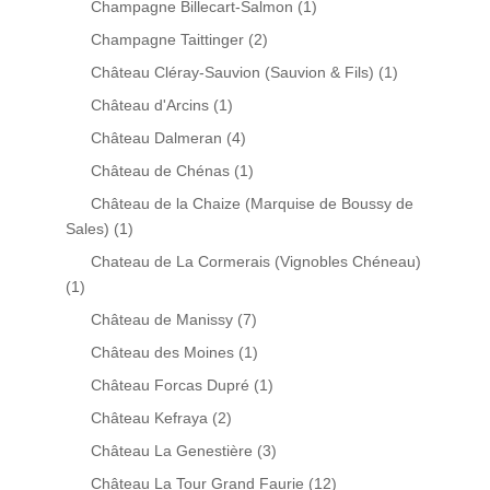
Champagne Billecart-Salmon
(1)
Champagne Taittinger
(2)
Château Cléray-Sauvion (Sauvion & Fils)
(1)
Château d'Arcins
(1)
Château Dalmeran
(4)
Château de Chénas
(1)
Château de la Chaize (Marquise de Boussy de
Sales)
(1)
Chateau de La Cormerais (Vignobles Chéneau)
(1)
Château de Manissy
(7)
Château des Moines
(1)
Château Forcas Dupré
(1)
Château Kefraya
(2)
Château La Genestière
(3)
Château La Tour Grand Faurie
(12)