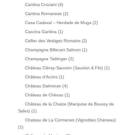
Cantina Crociani
(4)
Cantina Romanese
(2)
Casa Cadaval – Herdade de Muga
(2)
Cascina Garitina
(1)
Cellier des Vestiges Romains
(2)
Champagne Billecart-Salmon
(1)
Champagne Taittinger
(2)
Château Cléray-Sauvion (Sauvion & Fils)
(1)
Château d'Arcins
(1)
Château Dalmeran
(4)
Château de Chénas
(1)
Château de la Chaize (Marquise de Boussy de
Sales)
(1)
Chateau de La Cormerais (Vignobles Chéneau)
(1)