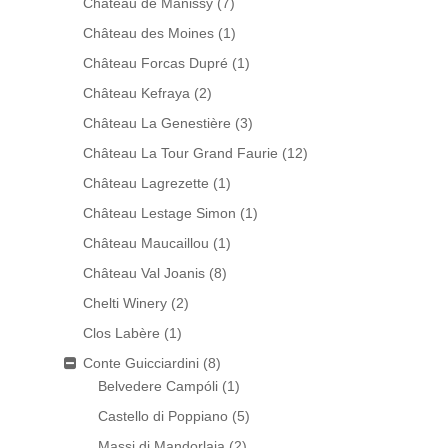
Château de Manissy
(7)
Château des Moines
(1)
Château Forcas Dupré
(1)
Château Kefraya
(2)
Château La Genestière
(3)
Château La Tour Grand Faurie
(12)
Château Lagrezette
(1)
Château Lestage Simon
(1)
Château Maucaillou
(1)
Château Val Joanis
(8)
Chelti Winery
(2)
Clos Labère
(1)
Conte Guicciardini
(8)
Belvedere Campóli
(1)
Castello di Poppiano
(5)
Massi di Mandorlaia
(2)