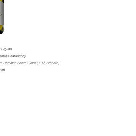
Burgund
bsorte
Chardonnay
uts
Domaine Sainte Claire (J.-M. Brocard)
eich