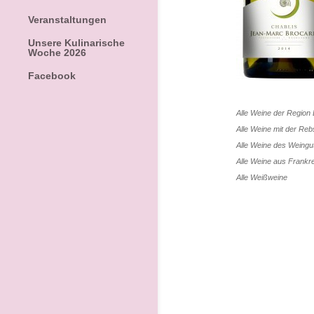
Veranstaltungen
Unsere Kulinarische
Woche 2026
Facebook
Alle Weine der Region
Alle Weine mit der Re
Alle Weine des Weing
Alle Weine aus
Frankr
Alle
Weißweine