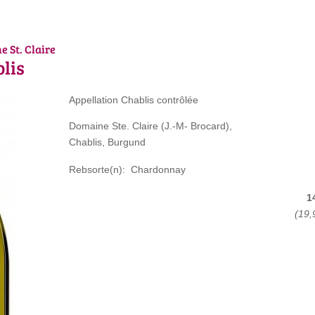
 St. Claire
lis
Appellation Chablis contrôlée
Domaine Ste. Claire (J.-M- Brocard),
Chablis, Burgund
Rebsorte(n): Chardonnay
1
(19,