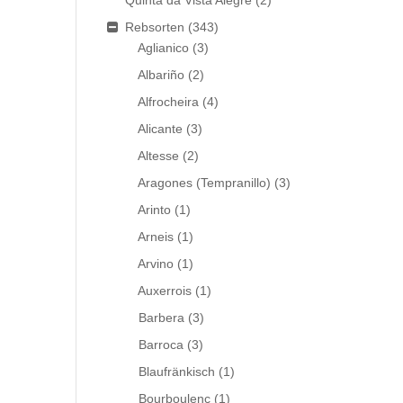
Quinta da Vista Alegre
(2)
Rebsorten
(343)
Aglianico
(3)
Albariño
(2)
Alfrocheira
(4)
Alicante
(3)
Altesse
(2)
Aragones (Tempranillo)
(3)
Arinto
(1)
Arneis
(1)
Arvino
(1)
Auxerrois
(1)
Barbera
(3)
Barroca
(3)
Blaufränkisch
(1)
Bourboulenc
(1)