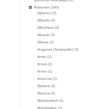
Quinta da Vista Alegre
(2)
Rebsorten
(343)
Aglianico
(3)
Albariño
(2)
Alfrocheira
(4)
Alicante
(3)
Altesse
(2)
Aragones (Tempranillo)
(3)
Arinto
(1)
Arneis
(1)
Arvino
(1)
Auxerrois
(1)
Barbera
(3)
Barroca
(3)
Blaufränkisch
(1)
Bourboulenc
(1)