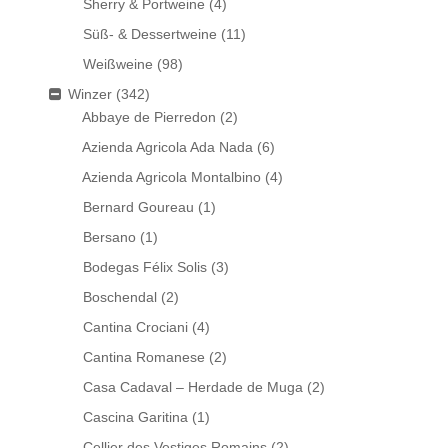
Sherry & Portweine
(4)
Süß- & Dessertweine
(11)
Weißweine
(98)
Winzer
(342)
Abbaye de Pierredon
(2)
Azienda Agricola Ada Nada
(6)
Azienda Agricola Montalbino
(4)
Bernard Goureau
(1)
Bersano
(1)
Bodegas Félix Solis
(3)
Boschendal
(2)
Cantina Crociani
(4)
Cantina Romanese
(2)
Casa Cadaval – Herdade de Muga
(2)
Cascina Garitina
(1)
Cellier des Vestiges Romains
(2)