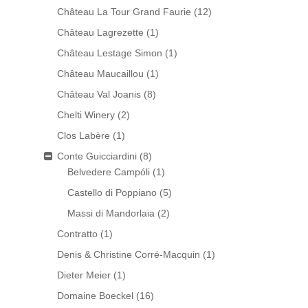
Château La Tour Grand Faurie
(12)
Château Lagrezette
(1)
Château Lestage Simon
(1)
Château Maucaillou
(1)
Château Val Joanis
(8)
Chelti Winery
(2)
Clos Labère
(1)
Conte Guicciardini
(8)
Belvedere Campóli
(1)
Castello di Poppiano
(5)
Massi di Mandorlaia
(2)
Contratto
(1)
Denis & Christine Corré-Macquin
(1)
Dieter Meier
(1)
Domaine Boeckel
(16)