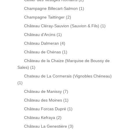
Champagne Billecart-Salmon
(1)
Champagne Taittinger
(2)
Château Cléray-Sauvion (Sauvion & Fils)
(1)
Château d'Arcins
(1)
Château Dalmeran
(4)
Château de Chénas
(1)
Château de la Chaize (Marquise de Boussy de
Sales)
(1)
Chateau de La Cormerais (Vignobles Chéneau)
(1)
Château de Manissy
(7)
Château des Moines
(1)
Château Forcas Dupré
(1)
Château Kefraya
(2)
Château La Genestière
(3)