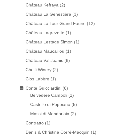
Château Kefraya
(2)
Château La Genestière
(3)
Château La Tour Grand Faurie
(12)
Château Lagrezette
(1)
Château Lestage Simon
(1)
Château Maucaillou
(1)
Château Val Joanis
(8)
Chelti Winery
(2)
Clos Labère
(1)
Conte Guicciardini
(8)
Belvedere Campóli
(1)
Castello di Poppiano
(5)
Massi di Mandorlaia
(2)
Contratto
(1)
Denis & Christine Corré-Macquin
(1)