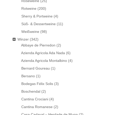
Roséweine
(25)
Rotweine
(200)
Sherry & Portweine
(4)
Süß- & Dessertweine
(11)
Weißweine
(98)
Winzer
(342)
Abbaye de Pierredon
(2)
Azienda Agricola Ada Nada
(6)
Azienda Agricola Montalbino
(4)
Bernard Goureau
(1)
Bersano
(1)
Bodegas Félix Solis
(3)
Boschendal
(2)
Cantina Crociani
(4)
Cantina Romanese
(2)
Casa Cadaval – Herdade de Muga
(2)