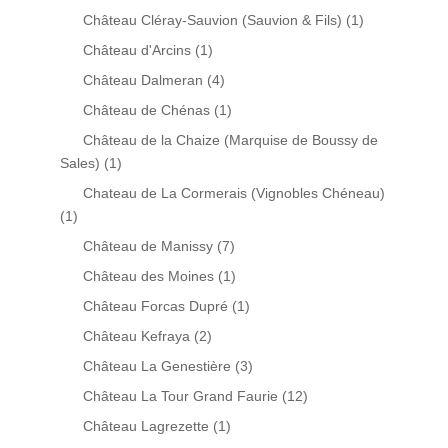
Château Cléray-Sauvion (Sauvion & Fils)
(1)
Château d'Arcins
(1)
Château Dalmeran
(4)
Château de Chénas
(1)
Château de la Chaize (Marquise de Boussy de
Sales)
(1)
Chateau de La Cormerais (Vignobles Chéneau)
(1)
Château de Manissy
(7)
Château des Moines
(1)
Château Forcas Dupré
(1)
Château Kefraya
(2)
Château La Genestière
(3)
Château La Tour Grand Faurie
(12)
Château Lagrezette
(1)