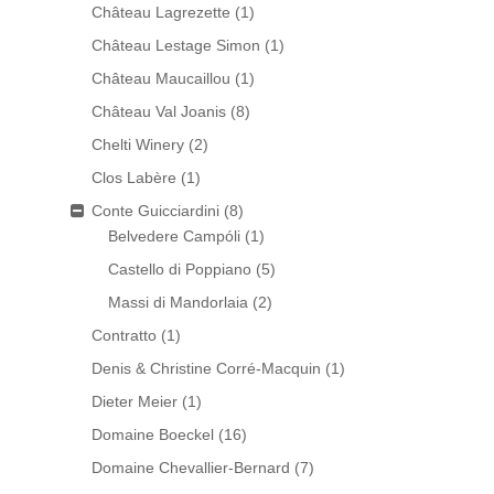
Château Lagrezette
(1)
Château Lestage Simon
(1)
Château Maucaillou
(1)
Château Val Joanis
(8)
Chelti Winery
(2)
Clos Labère
(1)
Conte Guicciardini
(8)
Belvedere Campóli
(1)
Castello di Poppiano
(5)
Massi di Mandorlaia
(2)
Contratto
(1)
Denis & Christine Corré-Macquin
(1)
Dieter Meier
(1)
Domaine Boeckel
(16)
Domaine Chevallier-Bernard
(7)