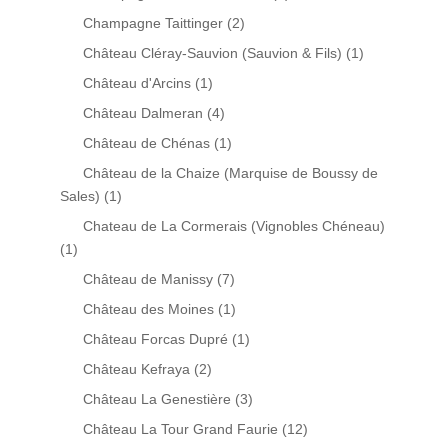
Champagne Taittinger
(2)
Château Cléray-Sauvion (Sauvion & Fils)
(1)
Château d'Arcins
(1)
Château Dalmeran
(4)
Château de Chénas
(1)
Château de la Chaize (Marquise de Boussy de
Sales)
(1)
Chateau de La Cormerais (Vignobles Chéneau)
(1)
Château de Manissy
(7)
Château des Moines
(1)
Château Forcas Dupré
(1)
Château Kefraya
(2)
Château La Genestière
(3)
Château La Tour Grand Faurie
(12)