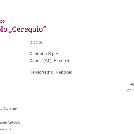
tto
lo „Cerequio“
DOCG
Contratto S.p.A.,
Canelli (AT), Piemont
Rebsorte(n): Nebbiolo.
4
(66,
uts
Contratto
bsorte
Nebbiolo
Piemont