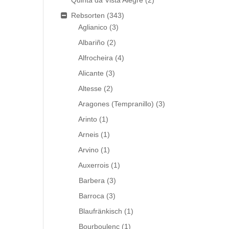
Quinta da Vista Alegre
(2)
Rebsorten
(343)
Aglianico
(3)
Albariño
(2)
Alfrocheira
(4)
Alicante
(3)
Altesse
(2)
Aragones (Tempranillo)
(3)
Arinto
(1)
Arneis
(1)
Arvino
(1)
Auxerrois
(1)
Barbera
(3)
Barroca
(3)
Blaufränkisch
(1)
Bourboulenc
(1)