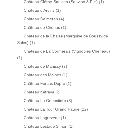
Château Cléray-Sauvion (Sauvion & Fils)
(1)
Château d'Arcins
(1)
Château Dalmeran
(4)
Château de Chénas
(1)
Château de la Chaize (Marquise de Boussy de
Sales)
(1)
Chateau de La Cormerais (Vignobles Chéneau)
(1)
Château de Manissy
(7)
Château des Moines
(1)
Château Forcas Dupré
(1)
Château Kefraya
(2)
Château La Genestière
(3)
Château La Tour Grand Faurie
(12)
Château Lagrezette
(1)
Château Lestage Simon
(1)