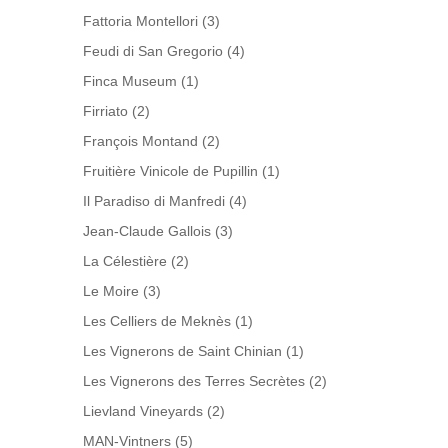
Fattoria Montellori
(3)
Feudi di San Gregorio
(4)
Finca Museum
(1)
Firriato
(2)
François Montand
(2)
Fruitière Vinicole de Pupillin
(1)
Il Paradiso di Manfredi
(4)
Jean-Claude Gallois
(3)
La Célestière
(2)
Le Moire
(3)
Les Celliers de Meknès
(1)
Les Vignerons de Saint Chinian
(1)
Les Vignerons des Terres Secrètes
(2)
Lievland Vineyards
(2)
MAN-Vintners
(5)