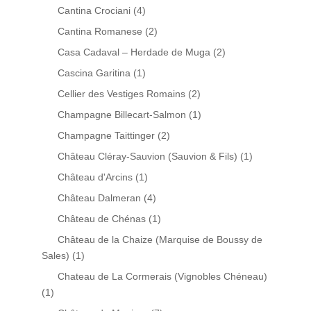
Cantina Crociani
(4)
Cantina Romanese
(2)
Casa Cadaval – Herdade de Muga
(2)
Cascina Garitina
(1)
Cellier des Vestiges Romains
(2)
Champagne Billecart-Salmon
(1)
Champagne Taittinger
(2)
Château Cléray-Sauvion (Sauvion & Fils)
(1)
Château d'Arcins
(1)
Château Dalmeran
(4)
Château de Chénas
(1)
Château de la Chaize (Marquise de Boussy de
Sales)
(1)
Chateau de La Cormerais (Vignobles Chéneau)
(1)