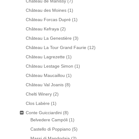
Château de Manissy
(7)
Château des Moines
(1)
Château Forcas Dupré
(1)
Château Kefraya
(2)
Château La Genestière
(3)
Château La Tour Grand Faurie
(12)
Château Lagrezette
(1)
Château Lestage Simon
(1)
Château Maucaillou
(1)
Château Val Joanis
(8)
Chelti Winery
(2)
Clos Labère
(1)
Conte Guicciardini
(8)
Belvedere Campóli
(1)
Castello di Poppiano
(5)
Massi di Mandorlaia
(2)