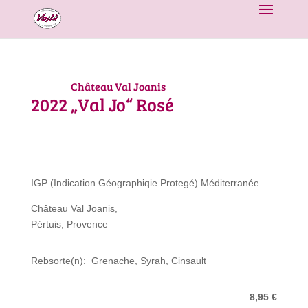
Château Val Joanis
2022
„Val Jo“ Rosé
IGP (Indication Géographiqie Protegé) Méditerranée
Château Val Joanis,
Pértuis, Provence
Rebsorte(n): Grenache, Syrah, Cinsault
8,95 €