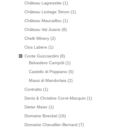
Château Lagrezette
(1)
Château Lestage Simon
(1)
Château Maucaillou
(1)
Château Val Joanis
(8)
Chelti Winery
(2)
Clos Labère
(1)
Conte Guicciardini
(8)
Belvedere Campóli
(1)
Castello di Poppiano
(5)
Massi di Mandorlaia
(2)
Contratto
(1)
Denis & Christine Corré-Macquin
(1)
Dieter Meier
(1)
Domaine Boeckel
(16)
Domaine Chevallier-Bernard
(7)