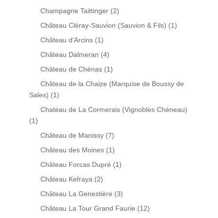
Champagne Taittinger
(2)
Château Cléray-Sauvion (Sauvion & Fils)
(1)
Château d'Arcins
(1)
Château Dalmeran
(4)
Château de Chénas
(1)
Château de la Chaize (Marquise de Boussy de
Sales)
(1)
Chateau de La Cormerais (Vignobles Chéneau)
(1)
Château de Manissy
(7)
Château des Moines
(1)
Château Forcas Dupré
(1)
Château Kefraya
(2)
Château La Genestière
(3)
Château La Tour Grand Faurie
(12)