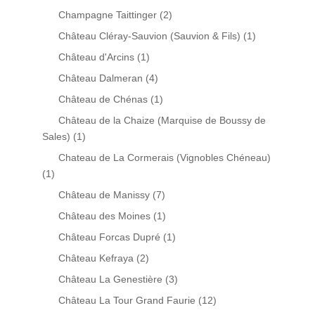
Champagne Taittinger
(2)
Château Cléray-Sauvion (Sauvion & Fils)
(1)
Château d'Arcins
(1)
Château Dalmeran
(4)
Château de Chénas
(1)
Château de la Chaize (Marquise de Boussy de
Sales)
(1)
Chateau de La Cormerais (Vignobles Chéneau)
(1)
Château de Manissy
(7)
Château des Moines
(1)
Château Forcas Dupré
(1)
Château Kefraya
(2)
Château La Genestière
(3)
Château La Tour Grand Faurie
(12)