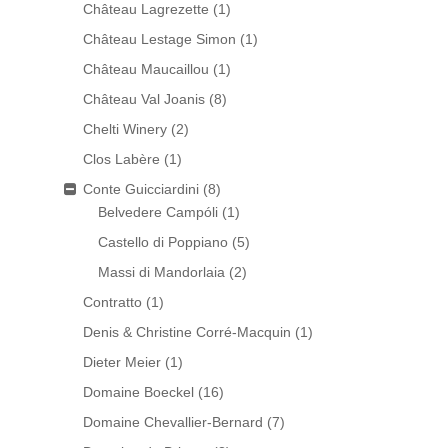
Château Lagrezette
(1)
Château Lestage Simon
(1)
Château Maucaillou
(1)
Château Val Joanis
(8)
Chelti Winery
(2)
Clos Labère
(1)
Conte Guicciardini
(8)
Belvedere Campóli
(1)
Castello di Poppiano
(5)
Massi di Mandorlaia
(2)
Contratto
(1)
Denis & Christine Corré-Macquin
(1)
Dieter Meier
(1)
Domaine Boeckel
(16)
Domaine Chevallier-Bernard
(7)