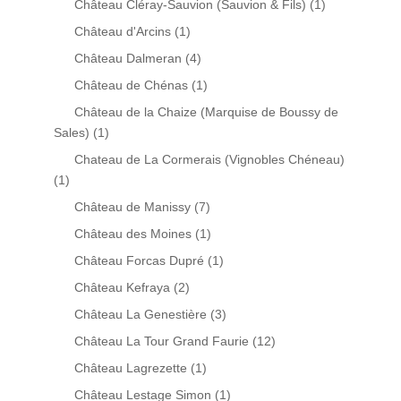
Château Cléray-Sauvion (Sauvion & Fils)
(1)
Château d'Arcins
(1)
Château Dalmeran
(4)
Château de Chénas
(1)
Château de la Chaize (Marquise de Boussy de
Sales)
(1)
Chateau de La Cormerais (Vignobles Chéneau)
(1)
Château de Manissy
(7)
Château des Moines
(1)
Château Forcas Dupré
(1)
Château Kefraya
(2)
Château La Genestière
(3)
Château La Tour Grand Faurie
(12)
Château Lagrezette
(1)
Château Lestage Simon
(1)