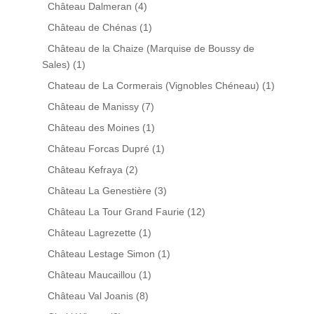
Château Dalmeran
(4)
Château de Chénas
(1)
Château de la Chaize (Marquise de Boussy de
Sales)
(1)
Chateau de La Cormerais (Vignobles Chéneau)
(1)
Château de Manissy
(7)
Château des Moines
(1)
Château Forcas Dupré
(1)
Château Kefraya
(2)
Château La Genestière
(3)
Château La Tour Grand Faurie
(12)
Château Lagrezette
(1)
Château Lestage Simon
(1)
Château Maucaillou
(1)
Château Val Joanis
(8)