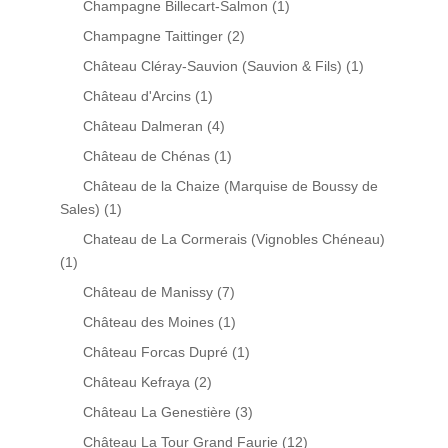
Champagne Billecart-Salmon
(1)
Champagne Taittinger
(2)
Château Cléray-Sauvion (Sauvion & Fils)
(1)
Château d'Arcins
(1)
Château Dalmeran
(4)
Château de Chénas
(1)
Château de la Chaize (Marquise de Boussy de
Sales)
(1)
Chateau de La Cormerais (Vignobles Chéneau)
(1)
Château de Manissy
(7)
Château des Moines
(1)
Château Forcas Dupré
(1)
Château Kefraya
(2)
Château La Genestière
(3)
Château La Tour Grand Faurie
(12)