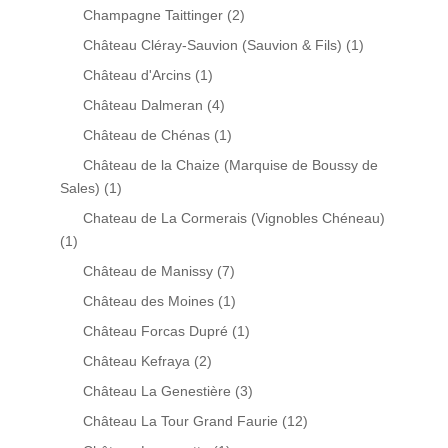
Champagne Taittinger
(2)
Château Cléray-Sauvion (Sauvion & Fils)
(1)
Château d'Arcins
(1)
Château Dalmeran
(4)
Château de Chénas
(1)
Château de la Chaize (Marquise de Boussy de
Sales)
(1)
Chateau de La Cormerais (Vignobles Chéneau)
(1)
Château de Manissy
(7)
Château des Moines
(1)
Château Forcas Dupré
(1)
Château Kefraya
(2)
Château La Genestière
(3)
Château La Tour Grand Faurie
(12)