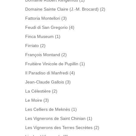
Domaine Robert Klingenfus
(1)
Domaine Sainte Claire (J.-M. Brocard)
(2)
Fattoria Montellori
(3)
Feudi di San Gregorio
(4)
Finca Museum
(1)
Firriato
(2)
François Montand
(2)
Fruitière Vinicole de Pupillin
(1)
Il Paradiso di Manfredi
(4)
Jean-Claude Gallois
(3)
La Célestière
(2)
Le Moire
(3)
Les Celliers de Meknès
(1)
Les Vignerons de Saint Chinian
(1)
Les Vignerons des Terres Secrètes
(2)