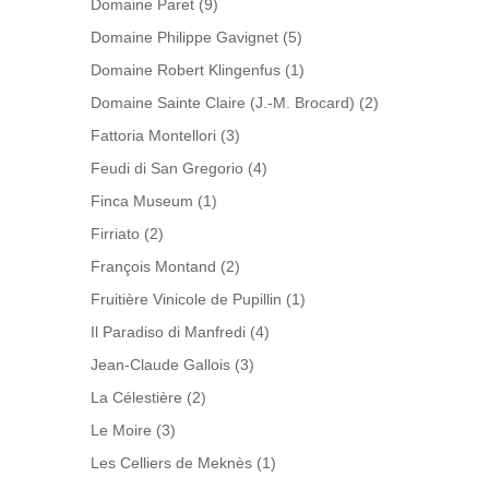
Domaine Paret
(9)
Domaine Philippe Gavignet
(5)
Domaine Robert Klingenfus
(1)
Domaine Sainte Claire (J.-M. Brocard)
(2)
Fattoria Montellori
(3)
Feudi di San Gregorio
(4)
Finca Museum
(1)
Firriato
(2)
François Montand
(2)
Fruitière Vinicole de Pupillin
(1)
Il Paradiso di Manfredi
(4)
Jean-Claude Gallois
(3)
La Célestière
(2)
Le Moire
(3)
Les Celliers de Meknès
(1)