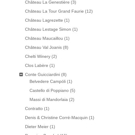
Château La Genestière
(3)
Château La Tour Grand Faurie
(12)
Château Lagrezette
(1)
Château Lestage Simon
(1)
Château Maucaillou
(1)
Château Val Joanis
(8)
Chelti Winery
(2)
Clos Labère
(1)
Conte Guicciardini
(8)
Belvedere Campóli
(1)
Castello di Poppiano
(5)
Massi di Mandorlaia
(2)
Contratto
(1)
Denis & Christine Corré-Macquin
(1)
Dieter Meier
(1)