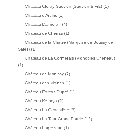
Château Cléray-Sauvion (Sauvion & Fils)
(1)
Château d'Arcins
(1)
Château Dalmeran
(4)
Château de Chénas
(1)
Château de la Chaize (Marquise de Boussy de
Sales)
(1)
Chateau de La Cormerais (Vignobles Chéneau)
(1)
Château de Manissy
(7)
Château des Moines
(1)
Château Forcas Dupré
(1)
Château Kefraya
(2)
Château La Genestière
(3)
Château La Tour Grand Faurie
(12)
Château Lagrezette
(1)